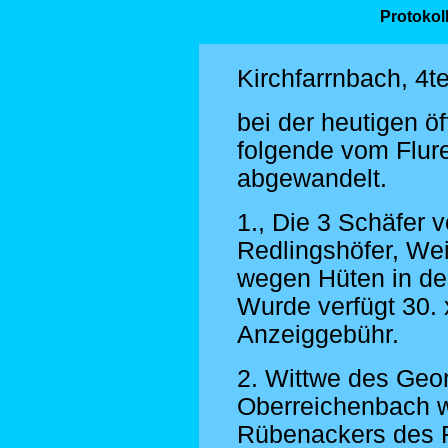
Protokol
Kirchfarrnbach, 4t
bei der heutigen ö
folgende vom Flure
abgewandelt.
1., Die 3 Schäfer 
Redlingshöfer, Wei
wegen Hüten in der
Wurde verfügt 30. x
Anzeiggebühr.
2. Wittwe des Geo
Oberreichenbach 
Rübenackers des R