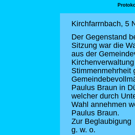
Protoko
Kirchfarrnbach, 5
Der Gegenstand bei
Sitzung war die W
aus der Gemeindev
Kirchenverwaltung 
Stimmenmehrheit g
Gemeindebevollmä
Paulus Braun in Dü
welcher durch Unter
Wahl annehmen wo
Paulus Braun.
Zur Beglaubigung
g. w. o.