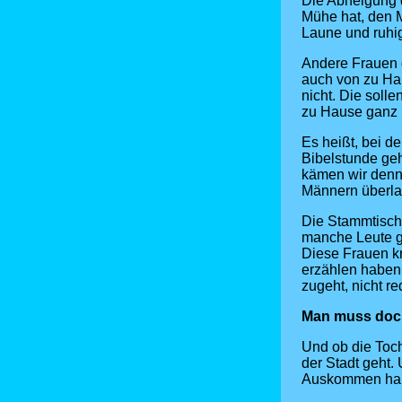
Die Abneigung d
Mühe hat, den 
Laune und ruhig
Andere Frauen 
auch von zu Hau
nicht. Die soll
zu Hause ganz b
Es heißt, bei d
Bibelstunde geh
kämen wir denn 
Männern überla
Die Stammtisch
manche Leute g
Diese Frauen kr
erzählen haben,
zugeht, nicht r
Man muss doch
Und ob die Toch
der Stadt geht.
Auskommen ha