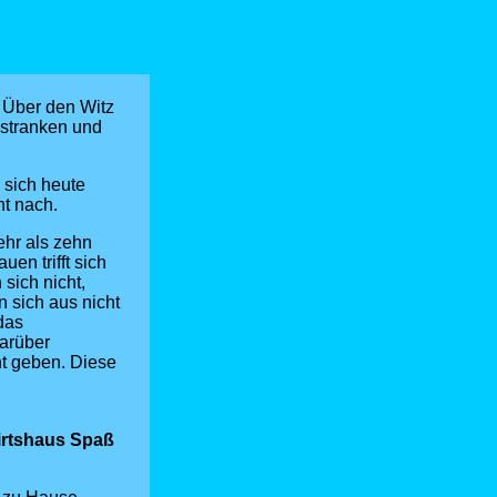
 Über den Witz
ustranken und
 sich heute
ht nach.
ehr als zehn
en trifft sich
sich nicht,
 sich aus nicht
das
darüber
ht geben. Diese
Wirtshaus Spaß