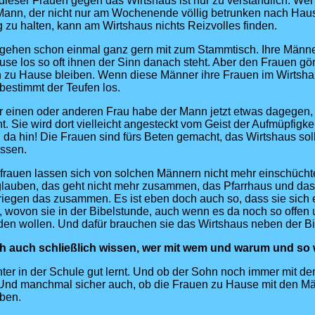
ieser Frauen gegen das Wirtshaus ist nur zu verständlich. We
Mann, der nicht nur am Wochenende völlig betrunken nach Hau
 zu halten, kann am Wirtshaus nichts Reizvolles finden.
gehen schon einmal ganz gern mit zum Stammtisch. Ihre Männe
se los so oft ihnen der Sinn danach steht. Aber den Frauen gö
en zu Hause bleiben. Wenn diese Männer ihre Frauen im Wirtsh
estimmt der Teufen los.
er einen oder anderen Frau habe der Mann jetzt etwas dagegen, 
t. Sie wird dort vielleicht angesteckt vom Geist der Aufmüpfigke
da hin! Die Frauen sind fürs Beten gemacht, das Wirtshaus sol
ssen.
frauen lassen sich von solchen Männern nicht mehr einschüch
lauben, das geht nicht mehr zusammen, das Pfarrhaus und das
iegen das zusammen. Es ist eben doch auch so, dass sie sich 
 wovon sie in der Bibelstunde, auch wenn es da noch so offen 
eden wollen. Und dafür brauchen sie das Wirtshaus neben der B
 auch schließlich wissen, wer mit wem und warum und so w
ter in der Schule gut lernt. Und ob der Sohn noch immer mit 
 Und manchmal sicher auch, ob die Frauen zu Hause mit den Mä
ben.