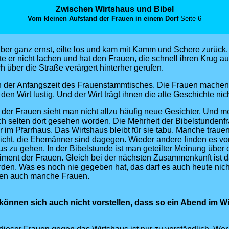
Zwischen Wirtshaus und Bibel
Vom kleinen Aufstand der Frauen in einem Dorf
Seite 6
er ganz ernst, eilte los und kam mit Kamm und Schere zurück.
te er nicht lachen und hat den Frauen, die schnell ihren Krug a
h über die Straße verärgert hinterher gerufen.
n der Anfangszeit des Frauenstammtisches. Die Frauen machen
den Wirt lustig. Und der Wirt trägt ihnen die alte Geschichte nic
er Frauen sieht man nicht allzu häufig neue Gesichter. Und m
h selten dort gesehen worden. Die Mehrheit der Bibelstundenfrau
 im Pfarrhaus. Das Wirtshaus bleibt für sie tabu. Manche trauen 
icht, die Ehemänner sind dagegen. Wieder andere finden es von
aus zu gehen. In der Bibelstunde ist man geteilter Meinung über 
iment der Frauen. Gleich bei der nächsten Zusammenkunft ist 
den. Was es noch nie gegeben hat, das darf es auch heute nic
ten auch manche Frauen.
können sich auch nicht vorstellen, dass so ein Abend im 