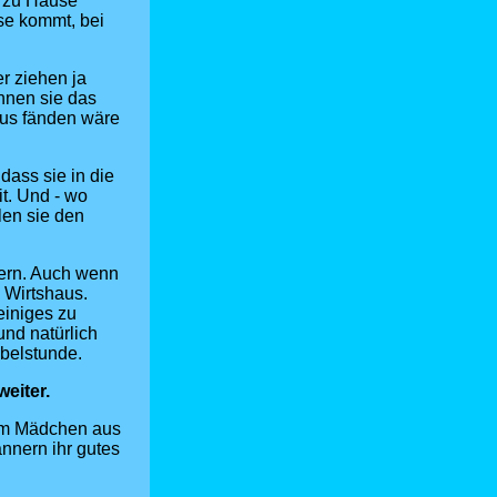
r zu Hause
se kommt, bei
r ziehen ja
nnen sie das
aus fänden wäre
dass sie in die
it. Und - wo
len sie den
tern. Auch wenn
 Wirtshaus.
einiges zu
und natürlich
ibelstunde.
eiter.
dem Mädchen aus
nnern ihr gutes