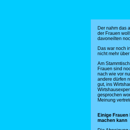
Der nahm das ab
der Frauen woll
davoneilten noc
Das war noch i
nicht mehr über 
Am Stammtisch d
Frauen sind noc
nach wie vor nur
andere dürfen n
gut, ins Wirtsh
Wirtshausexper
gesprochen wor
Meinung vertre
Einige Frauen 
machen kann