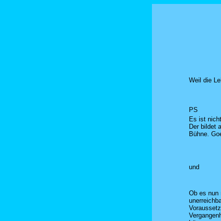
Weil die L
PS
Es ist nic
Der bildet
Bühne. Goe
und
Ob es nun m
unerreichba
Voraussetz
Vergangenh