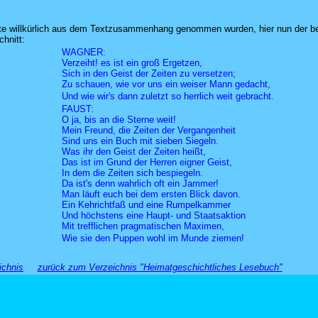
ate willkürlich aus dem Textzusammenhang genommen wurden, hier nun der be
hnitt:
WAGNER:
Verzeiht! es ist ein groß Ergetzen,
Sich in den Geist der Zeiten zu versetzen;
Zu schauen, wie vor uns ein weiser Mann gedacht,
Und wie wir's dann zuletzt so herrlich weit gebracht.
FAUST:
O ja, bis an die Sterne weit!
Mein Freund, die Zeiten der Vergangenheit
Sind uns ein Buch mit sieben Siegeln.
Was ihr den Geist der Zeiten heißt,
Das ist im Grund der Herren eigner Geist,
In dem die Zeiten sich bespiegeln.
Da ist's denn wahrlich oft ein Jammer!
Man läuft euch bei dem ersten Blick davon.
Ein Kehrichtfaß und eine Rumpelkammer
Und höchstens eine Haupt- und Staatsaktion
Mit trefflichen pragmatischen Maximen,
Wie sie den Puppen wohl im Munde ziemen!
ichnis
zurück zum Verzeichnis "Heimatgeschichtliches Lesebuch"