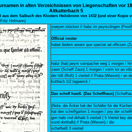
urnamen in alten Verzeichnissen von Liegenschaften vor 1
Altkatterbach 5
 aus dem Salbuch des Klosters Heilsbronn von 1432 (und einer Kopie v
(Fritz Hofmann)
zweyen stücken // habz im peyrsclingen (Peürß
Official noster
habet ibidem aream que spectat ad officium (
habz (hat) peym varnpacher weg 1 morgen / hi
zawn (Scheff Zaun) 1 morgen / vorm tor an vill
der röß (Roß) 1 vierteil // Prata (Wiesen) / an d
kottlach 1/2 tagwerck /
Das scheff hawß. (Das Scheffhaus)
[Schafhau
(Nota: die Äcker hat der Schäfer für die Küche
hat den scheffgarten 1 morgen / pey der schef
gen halb vnd dirhalb 5 vierteil ( 5 Viertel bey d
vund dorthalb) // Prata (Wiesen) / die
scheffwiß 3 vierteil