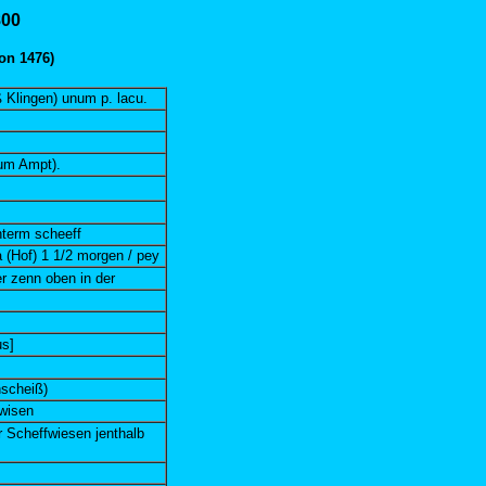
800
on 1476)
 Klingen) unum p. lacu.
Zum Ampt).
nterm scheeff
a (Hof) 1 1/2 morgen / pey
er zenn oben in der
s]
nscheiß)
fwisen
er Scheffwiesen jenthalb