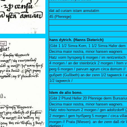
dat ad curiam istam annutatim
45 (Pfennige)
hans dytrich. (Hanns Dieterich)
[Gibt 1 1/2 Simra Korn, 1 1/2 Simra Hafer dem 
Decima maior nostra, minor hansen wagners
Hatz vorm hyrsperg 6 morgen / im rentzenloch
4 morgen / an der steinbrück 2 morgen / Item 
perg 6 morgen / parvum agrum circa domum /
gußpett (Gußbeth) an der zenn 1/2 tagwerck / a
1/2 tagwerck /
Idem de alio bono.
[Gibt 2 Pfund Heller 20 Pfennige derm Bursariu
Decima maior nostra, minor hansen wagners.
Hatz retro horreum 2 morgen / gen adoltzdorff (
2 morgen / gem hyrßperg 5 morgen / circa vill
morgen // Prata (Wiesen). an der zenn daß rör 
dietlein /