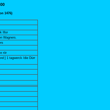
800
on 1476)
 Illor
en Wagners.
ers
e rör
nd:] 1 tagwerck /die Dürr