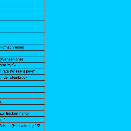
Kornschreiber]
 (Wenzenlohe)
vorm hyrß-
/ Prata (Wiesen) peym
n der steinbruck
s]
Zur lincken hand)
am 4
Wißlen (Röhrwißlein) 1/2