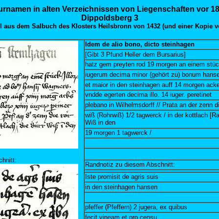
urnamen in alten Verzeichnissen von Liegenschaften vor 1
Dippoldsberg 3
 aus dem Salbuch des Klosters Heilsbronn von 1432 (und einer Kopie v
Idem de alio bono, dicto steinhagen
[Gibt 3 Pfund Heller dem Bursarius]
hatz gem preyten rod 19 morgen an einem stück
iugerum decima minor (gehört zu) bonum hans
et maior in den steinhagen auff 14 morgen ack
vndde egerten decima illo. 14 iuger. peretinet
plebano in Wilhelmsdorff // Prata an der zenn di
wiß (Rohrwiß) 1/2 tagwerck / in der kottlach [Ra
Wiß in den
19 morgen 1 tagwerck /
hnitt:
Randnotiz zu diesem Abschnitt:
Iste promisit de agris suis
in den steinhagen hansen
pfeffer (Pfeffern) 2 jugera, ex quibus
fecit vineam et pro censu