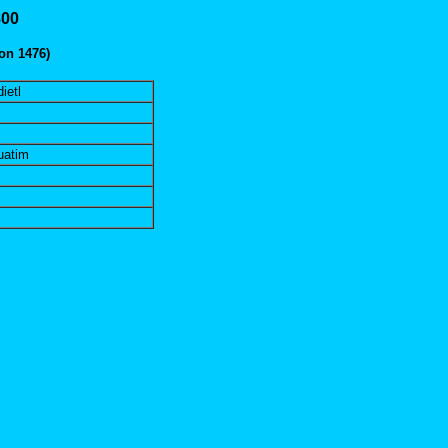
800
on 1476)
ietl
uatim