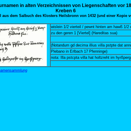
urnamen in alten Verzeichnissen von Liegenschaften vor 1
Kreben 6
 aus dem Salbuch des Klosters Heilsbronn von 1432 (und einer Kopie v
wislein 1/2 vierteil / pewnt hinten am hawß 1/2 d
zu den geren 1 [Viertel] (Hareditas sua)
(Notandum gd decima illius villa pstpte dat ann
Plebano in Erlbach 17 Pfenninge)
nota: Illa pstcpta villa hat holtzreht im hyrßperg
urnamensammlung