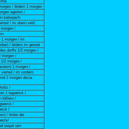
cima
 morgen / ibidem 1 morgen
orgen egerten /
en katerpach
erteil / im obern veld
 morgen /
rn-
 1 morgen / im
iber) / ibidem im gerewt
des dorffs 1/2 morgen /
2 morgen /
m 1/2 morgen /
eutern) 1 morgen /
 vierteil / im vordern
rod 2 morgen decia.
holtz /
ten 1 tagwerck /
 lößlein /
gwerck /
erck /
n) / hinter der
werck/
od sequit iam