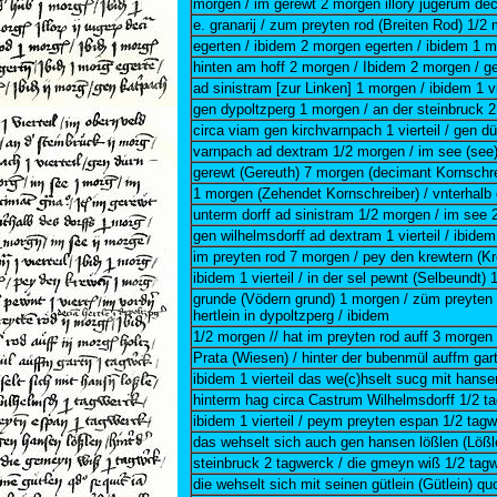
morgen / im gerewt 2 morgen illory jugerum de
e. granarij / zum preyten rod (Breiten Rod) 1/2
egerten / ibidem 2 morgen egerten / ibidem 1 m
hinten am hoff 2 morgen / Ibidem 2 morgen / g
ad sinistram [zur Linken] 1 morgen / ibidem 1 vi
gen dypoltzperg 1 morgen / an der steinbruck 2
circa viam gen kirchvarnpach 1 vierteil / gen dü
varnpach ad dextram 1/2 morgen / im see (see)
gerewt (Gereuth) 7 morgen (decimant Kornschre
1 morgen (Zehendet Kornschreiber) / vnterhalb 
unterm dorff ad sinistram 1/2 morgen / im see 
gen wilhelmsdorff ad dextram 1 vierteil / ibide
im preyten rod 7 morgen / pey den krewtern (Kr
ibidem 1 vierteil / in der sel pewnt (Selbeundt) 1
grunde (Vödern grund) 1 morgen / züm preyten 
hertlein in dypoltzperg / ibidem
1/2 morgen // hat im preyten rod auff 3 morgen 
Prata (Wiesen) / hinter der bubenmül auffm gar
ibidem 1 vierteil das we(c)hselt sucg mit hansen
hinterm hag circa Castrum Wilhelmsdorff 1/2 ta
ibidem 1 vierteil / peym preyten espan 1/2 tagw
das wehselt sich auch gen hansen lößlen (Lößlei
steinbruck 2 tagwerck / die gmeyn wiß 1/2 tag
die wehselt sich mit seinen gütlein (Gütlein) qu