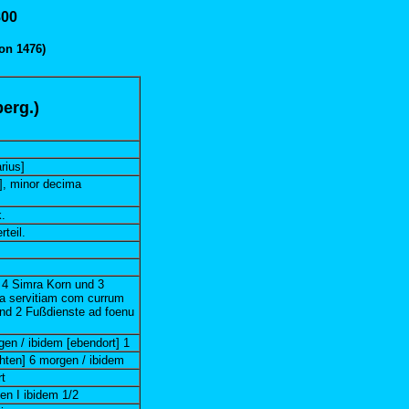
800
on 1476)
erg.)
rius]
], minor decima
.
teil.
, 4 Simra Korn und 3
ta servitiam com currum
nd 2 Fußdienste ad foenu
gen / ibidem [ebendort] 1
hten] 6 morgen / ibidem
t
en I ibidem 1/2