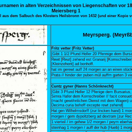
urnamen in alten Verzeichnissen von Liegenschaften vor 1
Meiersberg 1
 aus dem Salbuch des Klosters Heilsbronn von 1432 (und einer Kopie v
Meyrsperg. (Meyrßb
Fritz vetter (Fritz Vetter)
[Gibt 1 1/2 Pfund Heller 20 Pfennige dem Bursa
Rewt [Reut] zehend est Granarij [Kornschreiber
[Kleinzehent] ad bonhoff.
hat im gerewt auff 24 morgen an an einen stück
Prata // hinder der puben mül auffm garten 3 vier
Cuntz gyner (Hanns Schönknecht)
[Gibt 3 Pfund Heller 12 Pfenige dem Bursarius
Simra Hafer dem Kornschreiber // facit consue
(macht gewöhnlichen Dienst mit dem Wagen) u
Decima curia bohoff excepte rewt zehend]
Hat gen Wilhelmsdorff (zur lincken hand) 1 mor
morgen / gem dypoltzberg ad dextram [zur Rec
1 vierteil / im gehew 1/2 morgen / peym eberhar
steinhag 1 morgen / auff der hub (Hueb) 1 morg