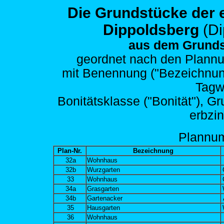
Die Grundstücke der
Dippoldsberg
(D
aus dem Grunds
geordnet nach den
Plannu
mit Benennung ("Bezeichnung")
Tagw
Bonitätsklasse ("Bonität"), G
erbzi
Plann
u
Plan-Nr.
Bezeichnung
32a
Wohnhaus
32b
Wurzgarten
33
Wohnhaus
34a
Grasgarten
34b
Gartenacker
35
Hausgarten
36
Wohnhaus