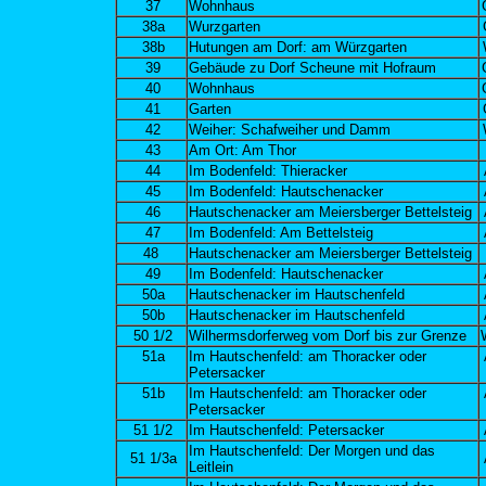
37
Wohnhaus
38a
Wurzgarten
38b
Hutungen am Dorf: am Würzgarten
39
Gebäude zu Dorf Scheune mit Hofraum
40
Wohnhaus
41
Garten
42
Weiher: Schafweiher und Damm
43
Am Ort: Am Thor
44
Im Bodenfeld: Thieracker
45
Im Bodenfeld: Hautschenacker
46
Hautschenacker am Meiersberger Bettelsteig
47
Im Bodenfeld: Am Bettelsteig
48
Hautschenacker am Meiersberger Bettelsteig
49
Im Bodenfeld: Hautschenacker
50a
Hautschenacker im Hautschenfeld
50b
Hautschenacker im Hautschenfeld
50 1/2
Wilhermsdorferweg vom Dorf bis zur Grenze
51a
Im Hautschenfeld: am Thoracker oder
Petersacker
51b
Im Hautschenfeld: am Thoracker oder
Petersacker
51 1/2
Im Hautschenfeld: Petersacker
Im Hautschenfeld: Der Morgen und das
51 1/3a
Leitlein