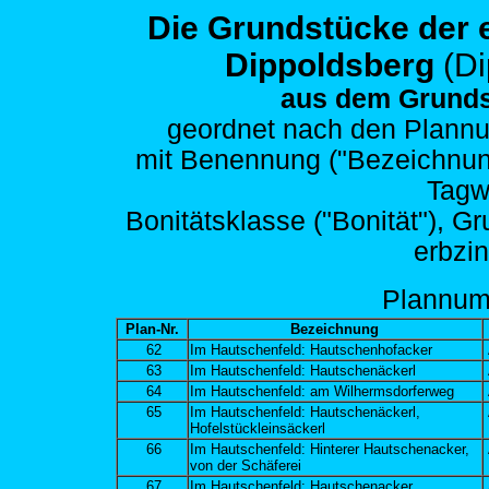
Die Grundstücke der
Dippoldsberg
(D
aus dem Grunds
geordnet nach den
Plannu
mit Benennung ("Bezeichnung")
Tagw
Bonitätsklasse ("Bonität"), G
erbzi
Plann
um
Plan-Nr.
Bezeichnung
62
Im Hautschenfeld: Hautschenhofacker
63
Im Hautschenfeld: Hautschenäckerl
64
Im Hautschenfeld: am Wilhermsdorferweg
65
Im Hautschenfeld: Hautschenäckerl,
Hofelstückleinsäckerl
66
Im Hautschenfeld: Hinterer Hautschenacker,
von der Schäferei
67
Im Hautschenfeld: Hautschenacker