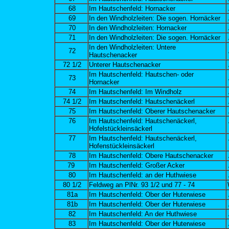
68
Im Hautschenfeld: Hornacker
69
In den Windholzleiten: Die sogen. Hornäcker
70
In den Windholzleiten: Hornacker
71
In den Windholzleiten: Die sogen. Hornäcker
In den Windholzleiten: Untere
72
Hautschenacker
72 1/2
Unterer Hautschenacker
Im Hautschenfeld: Hautschen- oder
73
Hornacker
74
Im Hautschenfeld: Im Windholz
74 1/2
Im Hautschenfeld: Hautschenäckerl
75
Im Hautschenfeld: Oberer Hautschenacker
76
Im Hautschenfeld: Hautschenäckerl,
Hofelstückleinsäckerl
77
Im Hautschenfeld: Hautschenäckerl,
Hofenstückleinsäckerl
78
Im Hautschenfeld: Obere Hautschenacker
79
Im Hautschenfeld: Großer Acker
80
Im Hautschenfeld: an der Huthwiese
80 1/2
Feldweg an PlNr. 93 1/2 und 77 - 74
81a
Im Hautschenfeld: Ober der Huterwiese
81b
Im Hautschenfeld: Ober der Huterwiese
82
Im Hautschenfeld: An der Huthwiese
83
Im Hautschenfeld: Ober der Huterwiese