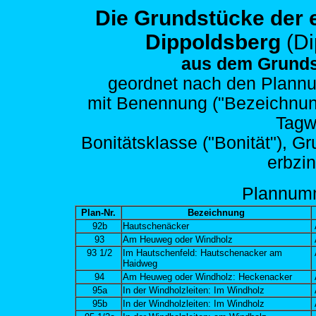
Die Grundstücke der
Dippoldsberg
(D
aus dem Grunds
geordnet nach den
Plannu
mit Benennung ("Bezeichnung")
Tagw
Bonitätsklasse ("Bonität"), G
erbzi
Plann
um
Plan-Nr.
Bezeichnung
92b
Hautschenäcker
93
Am Heuweg oder Windholz
93 1/2
Im Hautschenfeld: Hautschenacker am
Haidweg
94
Am Heuweg oder Windholz: Heckenacker
95a
In der Windholzleiten: Im Windholz
95b
In der Windholzleiten: Im Windholz