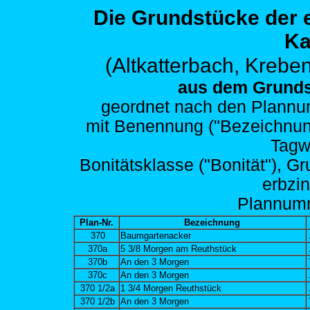
Die Grundstücke der
Ka
(Altkatterbach,
Kreben
aus dem Grunds
geordnet nach den
Plannum
mit Benennung ("Bezeichnung")
Tagw
Bonitätsklasse ("Bonität"), G
erbzi
Plann
um
Plan-Nr.
Bezeichnung
370
Baumgartenacker
370a
5 3/8 Morgen am Reuthstück
370b
An den 3 Morgen
370c
An den 3 Morgen
370 1/2a
1 3/4 Morgen Reuthstück
370 1/2b
An den 3 Morgen