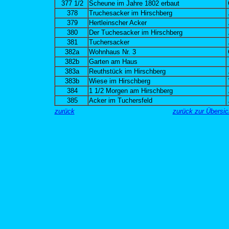
377 1/2
Scheune im Jahre 1802 erbaut
378
Truchesacker im Hirschberg
379
Hertleinscher Acker
380
Der Tuchesacker im Hirschberg
381
Tuchersacker
382a
Wohnhaus Nr. 3
382b
Garten am Haus
383a
Reuthstück im Hirschberg
383b
Wiese im Hirschberg
384
1 1/2 Morgen am Hirschberg
385
Acker im Tuchersfeld
zurück
zurück zur Übersi