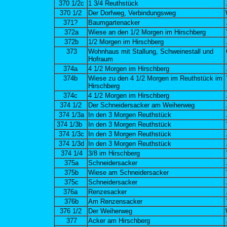
370 1/2c
1 3/4 Reuthstück
370 1/2
Der Dorfweg, Verbindungsweg
371?
Baumgartenacker
372a
Wiese an den 1/2 Morgen im Hirschberg
372b
1/2 Morgen im Hirschberg
373
Wohnhaus mit Stallung, Schweinestall und
Hofraum
374a
4 1/2 Morgen im Hirschberg
374b
Wiese zu den 4 1/2 Morgen im Reuthstück im
Hirschberg
374c
4 1/2 Morgen im Hirschberg
374 1/2
Der Schneidersacker am Weiherweg
374 1/3a
In den 3 Morgen Reuthstück
374 1/3b
In den 3 Morgen Reuthstück
374 1/3c
In den 3 Morgen Reuthstück
374 1/3d
In den 3 Morgen Reuthstück
374 1/4
3/8 im Hirschberg
375a
Schneidersacker
375b
Wiese am Schneidersacker
375c
Schneidersacker
376a
Renzesacker
376b
Am Renzensacker
376 1/2
Der Weiherweg
377
Acker am Hirschberg