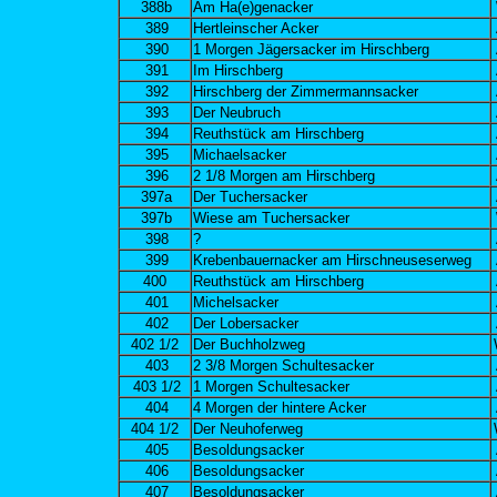
388b
Am Ha(e)genacker
389
Hertleinscher Acker
390
1 Morgen Jägersacker im Hirschberg
391
Im Hirschberg
392
Hirschberg der Zimmermannsacker
393
Der Neubruch
394
Reuthstück am Hirschberg
395
Michaelsacker
396
2 1/8 Morgen am Hirschberg
397a
Der Tuchersacker
397b
Wiese am Tuchersacker
398
?
399
Krebenbauernacker am Hirschneuseserweg
400
Reuthstück am Hirschberg
401
Michelsacker
402
Der Lobersacker
402 1/2
Der Buchholzweg
403
2 3/8 Morgen Schultesacker
403 1/2
1 Morgen Schultesacker
404
4 Morgen der hintere Acker
404 1/2
Der Neuhoferweg
405
Besoldungsacker
406
Besoldungsacker
407
Besoldungsacker