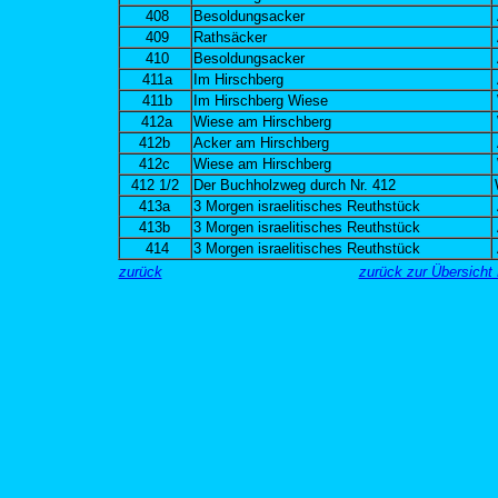
408
Besoldungsacker
409
Rathsäcker
410
Besoldungsacker
411a
Im Hirschberg
411b
Im Hirschberg Wiese
412a
Wiese am Hirschberg
412b
Acker am Hirschberg
412c
Wiese am Hirschberg
412 1/2
Der Buchholzweg durch Nr. 412
413a
3 Morgen israelitisches Reuthstück
413b
3 Morgen israelitisches Reuthstück
414
3 Morgen israelitisches Reuthstück
zurück
zurück zur Übersich