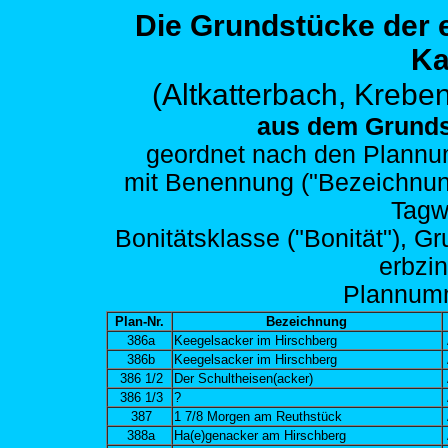
Die Grundstücke der
Ka
(Altkatterbach,
Kreben
aus dem Grunds
geordnet nach den
Plannum
mit Benennung ("Bezeichnung")
Tagw
Bonitätsklasse ("Bonität"), G
erbzi
Plann
um
Plan-Nr.
Bezeichnung
386a
Keegelsacker im Hirschberg
386b
Keegelsacker im Hirschberg
386 1/2
Der Schultheisen(acker)
386 1/3
?
387
1 7/8 Morgen am Reuthstück
388a
Ha(e)genacker am Hirschberg