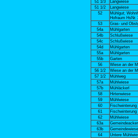
51 1/3
Langwiese
51 1/2
Langwiese
52
Mühlgut; Wohn
Hofraum HsNr. 
53
Gras- und Obst
54a
Mühlgarten
54b
Schlußwiese
54c
Schlußwiese
54d
Mühlgarten
55a
Mühlgarten
55b
Garten
56
Wiese an der M
56 1/2
Wiese an der M
57 1/2
Mühlweg
57a
Mühlwiese
57b
Mühläckerl
58
Hirtenwiese
59
Mühlwiese
60
Fischwinterung
61
Fischwinterung
62
Mühlwiese
63a
Gemeindeacker
63b
Gemeindewies
64
Untere Mühlwie