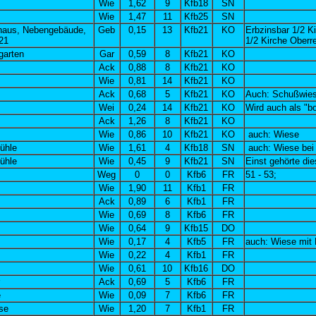
Wie
1,62
9
Kfb18
SN
Wie
1,47
11
Kfb25
SN
haus, Nebengebäude,
Geb
0,15
13
Kfb21
KO
Erbzinsbar 1/2 K
21
1/2 Kirche Oberr
garten
Gar
0,59
8
Kfb21
KO
Ack
0,88
8
Kfb21
KO
Wie
0,81
14
Kfb21
KO
Ack
0,68
5
Kfb21
KO
Auch: Schußwie
Wei
0,24
14
Kfb21
KO
Wird auch als "bo
Ack
1,26
8
Kfb21
KO
Wie
0,86
10
Kfb21
KO
auch: Wiese
ühle
Wie
1,61
4
Kfb18
SN
auch: Wiese bei
ühle
Wie
0,45
9
Kfb21
SN
Einst gehörte di
Weg
0
0
Kfb6
FR
51 - 53;
Wie
1,90
11
Kfb1
FR
Ack
0,89
6
Kfb1
FR
Wie
0,69
8
Kfb6
FR
Wie
0,64
9
Kfb15
DO
Wie
0,17
4
Kfb5
FR
auch: Wiese mit 
Wie
0,22
4
Kfb1
FR
Wie
0,61
10
Kfb16
DO
Ack
0,69
5
Kfb6
FR
e
Wie
0,09
7
Kfb6
FR
se
Wie
1,20
7
Kfb1
FR