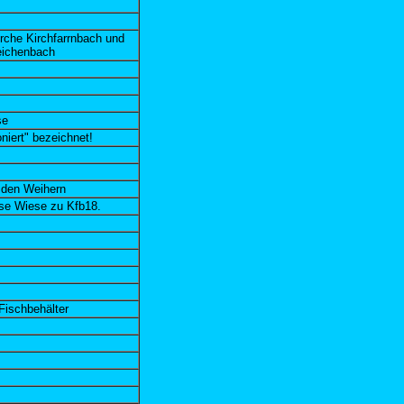
irche Kirchfarrnbach und
eichenbach
se
niert" bezeichnet!
 den Weihern
ese Wiese zu Kfb18.
Fischbehälter