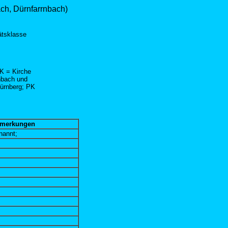
ach, Dürnfarrnbach)
ätsklasse
K = Kirche
nbach und
Nürnberg; PK
merkungen
nannt;