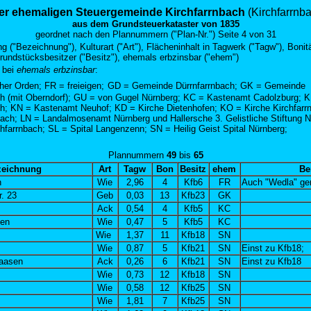
er ehemaligen Steuergemeinde Kirchfarrnbach
(Kirchfarrnb
aus dem Grundsteuerkataster von 1835
geordnet nach den
Plannummern ("Plan-Nr.")
Seite 4 von 31
 ("Bezeichnung"), Kulturart ("Art"), Flächeninhalt in Tagwerk ("Tagw"), Bonit
Grundstücksbesitzer ("Besitz"), ehemals erbzinsbar ("ehem")
 bei
ehemals erbzinsbar
:
er Orden; FR = freieigen;
GD = Gemeinde Dürrnfarrnbach; GK = Gemeinde
ch (mit Oberndorf); GU = von Gugel Nürnberg; KC = Kastenamt Cadolzburg; K
ch; KN = Kastenamt Neuhof; KD = Kirche Dietenhofen; KO = Kirche Kirchfarr
ach; LN = Landalmosenamt Nürnberg und Hallersche 3. Gelistliche Stiftung 
chfarrnbach;
SL = Spital Langenzenn; SN = Heilig Geist Spital Nürnberg;
Plann
ummern
49
bis
65
zeichnung
Art
Tagw
Bon
Besitz
ehem
Be
n
Wie
2,96
4
Kfb6
FR
Auch "Wedla" ge
. 23
Geb
0,03
13
Kfb23
GK
Ack
0,54
4
Kfb5
KC
ten
Wie
0,47
5
Kfb5
KC
Wie
1,37
11
Kfb18
SN
Wie
0,87
5
Kfb21
SN
Einst zu Kfb18;
aasen
Ack
0,26
6
Kfb21
SN
Einst zu Kfb18
Wie
0,73
12
Kfb18
SN
Wie
0,58
12
Kfb25
SN
Wie
1,81
7
Kfb25
SN