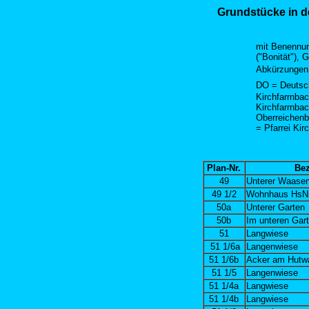
Grundstücke in d
mit Benennung
("Bonität"), 
Abkürzungen
DO = Deutsch
Kirchfarrnba
Kirchfarrnba
Oberreichenb
= Pfarrei Kir
Plan-Nr.
Be
49
Unterer Waase
49 1/2
Wohnhaus HsNr
50a
Unterer Garten
50b
Im unteren Gar
51
Langwiese
51 1/6a
Langenwiese
51 1/6b
Acker am Hutw
51 1/5
Langenwiese
51 1/4a
Langwiese
51 1/4b
Langwiese