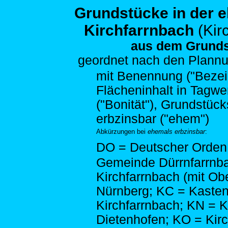
Grundstücke in der 
Kirchfarrnbach
(Kir
aus dem Grunds
geordnet nach den
Plannu
mit Benennung ("Bezeich
Flächeninhalt in Tagwe
("Bonität"), Grundstück
erbzinsbar ("ehem")
Abkürzungen bei
ehemals erbzinsbar
:
DO = Deutscher Orden;
Gemeinde Dürrnfarrnb
Kirchfarrnbach (mit Ob
Nürnberg; KC = Kasten
Kirchfarrnbach; KN = 
Dietenhofen; KO = Kirc