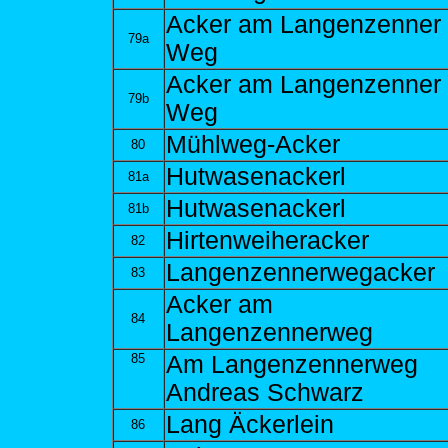
Acker am Langenzenner
79a
Weg
Acker am Langenzenner
79b
Weg
Mühlweg-Acker
80
Hutwasenackerl
81a
Hutwasenackerl
81b
Hirtenweiheracker
82
Langenzennerwegacker
83
Acker am
84
Langenzennerweg
85
Am Langenzennerweg
Andreas Schwarz
Lang Äckerlein
86