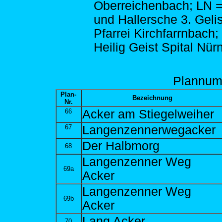
Oberreichenbach; LN 
und Hallersche 3. Gelis
Pfarrei Kirchfarrnbach;
Heilig Geist Spital Nür
Plann
um
Plan-
Bezeichnung
Nr.
66
Acker am Stiegelweiher
67
Langenzennerwegacker
Der Halbmorg
68
Langenzenner Weg
69a
Acker
Langenzenner Weg
69b
Acker
Lang Acker
70