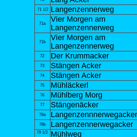
Langenzennerweg
71 1/2
Vier Morgen am
71a
Langenzennerweg
Vier Morgen am
71b
Langenzennerweg
Der Krummacker
72
Stängen Acker
73
Stängen Acker
74
Mühläckerl
75
Mühlberg Morg
76
Stängenäcker
77
Langenzennnerwegacke
78a
Langenzennerwegacker
78b
79 1/2
Mühlweg