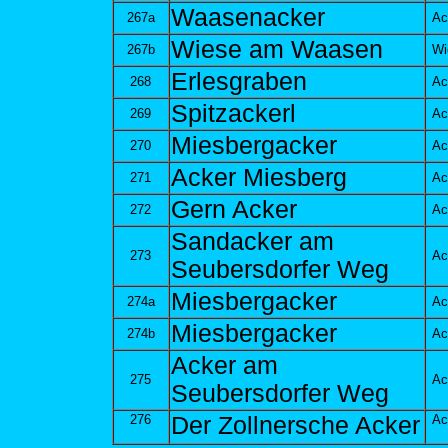
Waasenacker
267a
Ac
Wiese am Waasen
267b
Wi
Erlesgraben
268
Ac
Spitzackerl
269
Ac
Miesbergacker
270
Ac
Acker Miesberg
271
Ac
Gern Acker
272
Ac
Sandacker am
273
Ac
Seubersdorfer Weg
Miesbergacker
274a
Ac
Miesbergacker
274b
Ac
Acker am
275
Ac
Seubersdorfer Weg
276
Der Zollnersche Acker
Ac