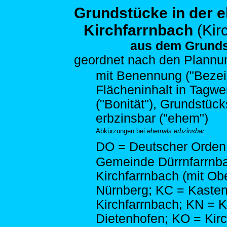
Grundstücke in der 
Kirchfarrnbach
(Kir
aus dem Grunds
geordnet nach den
Plannum
mit Benennung ("Bezeich
Flächeninhalt in Tagwe
("Bonität"), Grundstück
erbzinsbar ("ehem")
Abkürzungen bei
ehemals erbzinsbar
:
DO = Deutscher Orden;
Gemeinde Dürrnfarrnb
Kirchfarrnbach (mit Ob
Nürnberg; KC = Kasten
Kirchfarrnbach; KN = 
Dietenhofen; KO = Kirc