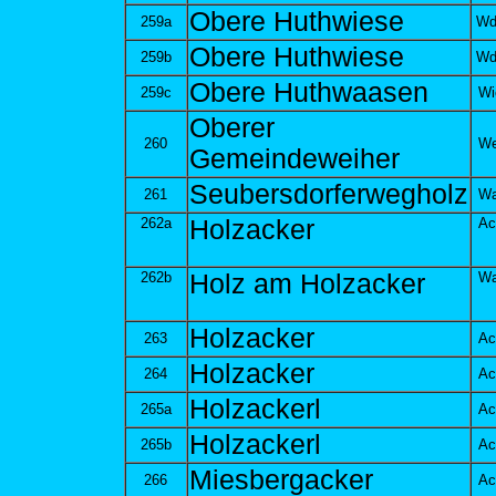
Obere Huthwiese
259a
Wd
Obere Huthwiese
259b
Wd
Obere Huthwaasen
259c
Wi
Oberer
260
We
Gemeindeweiher
Seubersdorferwegholz
261
Wa
262a
Holzacker
Ac
262b
Holz am Holzacker
Wa
Holzacker
263
Ac
Holzacker
264
Ac
Holzackerl
265a
Ac
Holzackerl
265b
Ac
Miesbergacker
266
Ac