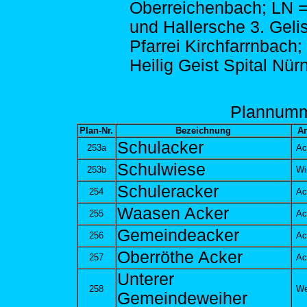
Oberreichenbach; LN 
und Hallersche 3. Gelis
Pfarrei Kirchfarrnbach;
Heilig Geist Spital Nür
Plann
um
Plan-Nr.
Bezeichnung
Ar
Schulacker
253a
Ac
Schulwiese
253b
Wi
Schuleracker
254
Ac
Waasen Acker
255
Ac
Gemeindeacker
256
Ac
Oberröthe Acker
257
Ac
Unterer
258
We
Gemeindeweiher