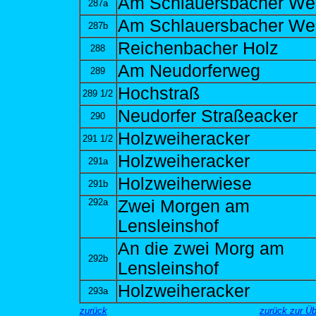
Am Schlauersbacher We
287a
Am Schlauersbacher We
287b
Reichenbacher Holz
288
Am Neudorferweg
289
Hochstraß
289 1/2
Neudorfer Straßeacker
290
Holzweiheracker
291 1/2
Holzweiheracker
291a
Holzweiherwiese
291b
292a
Zwei Morgen am
Lensleinshof
An die zwei Morg am
292b
Lensleinshof
Holzweiheracker
293a
zurück
zurück zur Ü