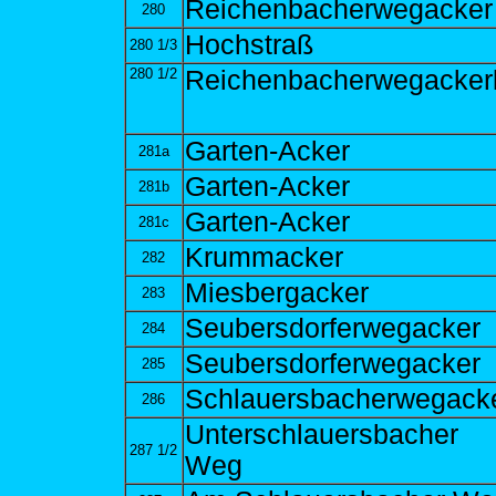
Reichenbacherwegacker
280
Hochstraß
280 1/3
280 1/2
Reichenbacherwegacker
Garten-Acker
281a
Garten-Acker
281b
Garten-Acker
281c
Krummacker
282
Miesbergacker
283
Seubersdorferwegacker
284
Seubersdorferwegacker
285
Schlauersbacherwegack
286
Unterschlauersbacher
287 1/2
Weg