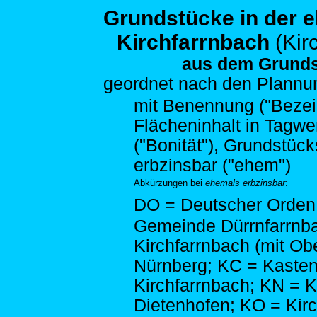
Grundstücke in der 
Kirchfarrnbach
(Kir
aus dem Grunds
geordnet nach den
Plannum
mit Benennung ("Bezeich
Flächeninhalt in Tagwe
("Bonität"), Grundstück
erbzinsbar ("ehem")
Abkürzungen bei
ehemals erbzinsbar
:
DO = Deutscher Orden;
Gemeinde Dürrnfarrnb
Kirchfarrnbach (mit Ob
Nürnberg; KC = Kasten
Kirchfarrnbach; KN = 
Dietenhofen; KO = Kirc