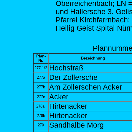
Oberreichenbach; LN 
und Hallersche 3. Gelis
Pfarrei Kirchfarrnbach;
Heilig Geist Spital Nür
Plann
umme
Plan-
Bezeichnung
Nr.
Hochstraß
277 1/2
Der Zollersche
277a
Am Zollerschen Acker
277b
Acker
277c
Hirtenacker
278a
Hirtenacker
278b
Sandhalbe Morg
279