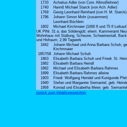
1733
Achatius Adler (von Conr. Allmoßlehner)
1740
Hannß Michael Starck (von Ach. Adler)
1769
Georg Leonhard Reinhard (von H. M. Starck)
1796
Johann Simon Mohr (zusammen)
Leonhard Büchlein
1802
Michael Kirchmaier (1000 fl und 75 fl Leikauf
UK PlNr. 31 a; das Söldengütl; ehem. Kammeramt Neu
Wohnhaus mit Stallung, Scheune, Schweinestall, Back
und Hofraum; 2,99 Tagwerk
1842
Johann Michael und Anna Barbara Schuh, ge
Kirchmnaier
1857/58
Johann Michael Schuh
1863
Elisabeth Barbara Schuh und Friedr. St. Hein
1882
Elisabeth Barbara Heindl
1882
Michael und Elisabeth Barbara Rahmes
1899
Elisabeth Barbara Rahmes alleine
1903
Friedr. Wolfgang Heindel und Kunigunde Pfet
1940
Stefan und Margarete Siemantel, geb. Heind
1958
Konrad und Elisabetha Meier, geb. Siemante
zurück zum Inhaltsverzeichnis