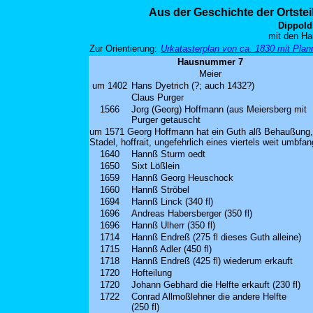
Aus der Geschichte der Ortste
Dippold
mit den Ha
Zur Orientierung:
Urkatasterplan von ca. 1830 mit Pl
Hausnummer 7
Meier
um 1402
Hans Dyetrich (?; auch 1432?)
Claus Purger
1566
Jorg (Georg) Hoffmann (aus Meiersberg mit
Purger getauscht
um 1571 Georg Hoffmann hat ein Guth alß Behaußung,
Stadel, hoffrait, ungefehrlich eines viertels weit umbfa
1640
Hannß Sturm oedt
1650
Sixt Lößlein
1659
Hannß Georg Heuschock
1660
Hannß Ströbel
1694
Hannß Linck (340 fl)
1696
Andreas Habersberger (350 fl)
1696
Hannß Ulherr (350 fl)
1714
Hannß Endreß (275 fl dieses Guth alleine)
1715
Hannß Adler (450 fl)
1718
Hannß Endreß (425 fl) wiederum erkauft
1720
Hofteilung
1720
Johann Gebhard die Helfte erkauft (230 fl)
1722
Conrad Allmoßlehner die andere Helfte
(250 fl)