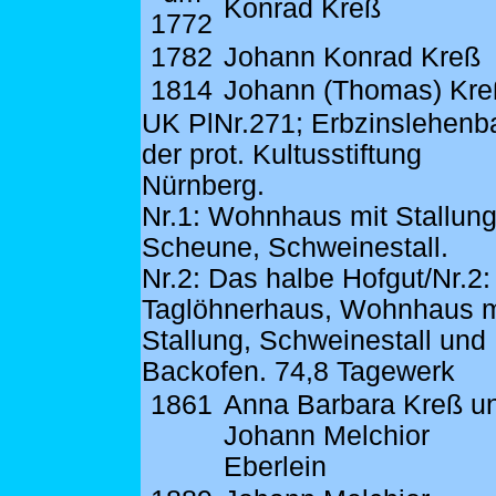
Konrad Kreß
1772
1782
Johann Konrad Kreß
1814
Johann (Thomas) Kre
UK PlNr.271; Erbzinslehenb
der prot. Kultusstiftung
Nürnberg.
Nr.1: Wohnhaus mit Stallung
Scheune, Schweinestall.
Nr.2: Das halbe Hofgut/Nr.2:
Taglöhnerhaus, Wohnhaus m
Stallung, Schweinestall und
Backofen. 74,8 Tagewerk
1861
Anna Barbara Kreß u
Johann Melchior
Eberlein