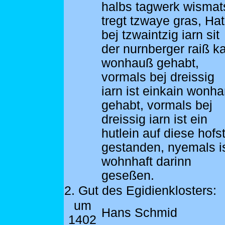
halbs tagwerk wismat
tregt tzwaye gras, Hat
bej tzwaintzig iarn sit
der nurnberger raiß k
wonhauß gehabt,
vormals bej dreissig
iarn ist einkain wonh
gehabt, vormals bej
dreissig iarn ist ein
hutlein auf diese hofs
gestanden, nyemals i
wohnhaft darinn
geseßen.
2. Gut des Egidienklosters:
um
Hans Schmid
1402