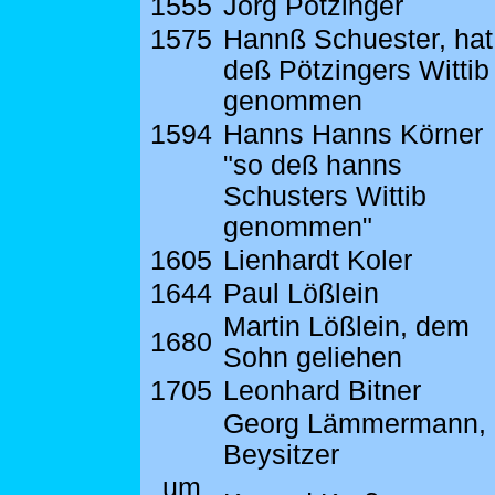
1555
Jorg Pötzinger
1575
Hannß Schuester, hat
deß Pötzingers Wittib
genommen
1594
Hanns Hanns Körner
"so deß hanns
Schusters Wittib
genommen"
1605
Lienhardt Koler
1644
Paul Lößlein
Martin Lößlein, dem
1680
Sohn geliehen
1705
Leonhard Bitner
Georg Lämmermann,
Beysitzer
um