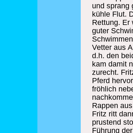
und sprang 
kühle Flut. 
Rettung. Er
guter Schw
Schwimmen 
Vetter aus 
d.h. den bei
kam damit n
zurecht. Fri
Pferd herv
fröhlich neb
nachkommen
Rappen aus 
Fritz ritt da
prustend sto
Führung der