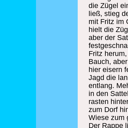
die Zügel ei
ließ, stieg 
mit Fritz im
hielt die Zü
aber der Satt
festgeschnal
Fritz herum,
Bauch, aber 
hier eisern 
Jagd die la
entlang. Me
in den Satt
rasten hinte
zum Dorf hi
Wiese zum g
Der Rappe l