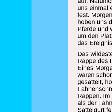
auf. Natürli
uns einmal 
fest. Morge
hoben uns d
Pferde und w
um den Plat
das Ereigni
Das wildeste
Rappe des 
Eines Morge
waren schon
gesattelt, h
Fahnenschmi
Rappen. Im 
als der Fah
Sattelgurt f