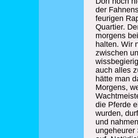
Dorf noch n
der Fahnen
feurigen Ra
Quartier. D
morgens be
halten. Wir 
zwischen un
wissbegieri
auch alles z
hätte man d
Morgens, w
Wachtmeiste
die Pferde e
wurden, dur
und nahmen 
ungeheurer 