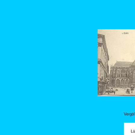
Vergöß
Lü