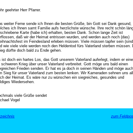
hr geehrter Herr Pfarrer.
s weiter Ferne sende ich Ihnen die besten Grüße, bin Gott sei Dank gesund,
lches ich Ihnen samt Familie aufs herzlichste wünsche. Ihre recht schön län
schriebene Karte (habe ich) erhalten, besten Dank. Schon lange Zeit ist
rflossen, daß wir der Heimat entrissen wurden, und werden auch noch (das)
ihnachtsfest im Feindesland erleben müssen. Viele müssen tapfer sein (sind
d wie viele viele werden noch den Heldentod fürs Vaterland sterben müssen. 
ieg dürfte doch bald zu Ende gehen.
 ist doch ein hartes Los, das Gott unserem Vaterland auferlegt, indem er ein
 schweren Krieg über unser Vaterland verbreitet. Gott möge uns bald einen
egreichen Frieden senden. Er hat es ja doch in seinen Händen und möge auc
n Sieg für unser Vaterland zum besten lenken. Wir Kameraden sehnen uns al
ch der Heimat. Es wäre nur zu wünschen ein siegreiches, gesundes und
ldiges Wiedersehen.
chmals viele Grüße sendet
chael Vogel
zeichnis
zum Feldpost