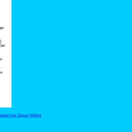
ger
)
Der
en
h
le
brief von Simon Höfling