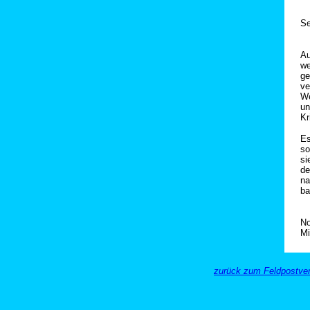
Se
Au
we
ge
ve
We
un
Kr
Es
so
si
de
na
ba
No
Mi
zurück zum Feldpostver