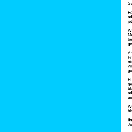
Se
Fü
mi
je
Wi
Me
be
ge
Ab
Fr
ni
vo
ge
He
ge
bl
mi
un
We
hi
Ih
Jo