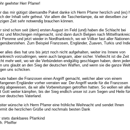
hr geehrter Herr Pfarrer!
r das mir gütigst übersandte Paket danke ich Herrn Pfarrer herzlich und (es) 
ch der Inhalt sehr gefreut. Vor allem die Taschenlampe, da wir dieselben zur
tzigen Zeit sehr notwendig brauchen können.
r sind schon seit (dem) ersten August im Feld (und) haben die Schlacht bei
tz und Mörchingen mitgemacht, sind dann durch Belgien nach Mittelfrankrei
i Peronne und jetzt wieder in Nordfrankreich, wo wir Völker fast aller Nationen
genüberstehen. Zum Beispiel Franzosen, Engländer, Zuaven, Turkis und Indie
er alles dies hat uns bis jetzt noch nicht aufgehalten, weiter ins Innere von
ankreich vorzudringen, wenn auch langsam, aber sicher. Vielleicht ist die Zeit
cht mehr weit, wo wir die Verbündeten endgültig geschlagen haben, denn jeder
n uns glaubt an den Sieg der deutschen Waffen, und wenn sie die ganze Wel
gen uns schicken.
ute haben die Franzosen einen Angriff gemacht, welcher aber von einem
fangenen Engländer vorher verraten war. Der Angriff wurde für die Franzosen
utig abgewiesen, da wir alle Vorbereitungen getroffen hatten. So wollen wir alle
t Gott weiter kämpfen, bis der Sieg endlich unser ist zum Segen und Heile für
ser deutsches Vaterland.
iter wünsche ich Herrn Pfarrer eine fröhliche Weihnacht und sendet Ihnen
ermit die herzlichen Grüße und nochmals besten Dank
r stets dankbares Pfarrkind
h. Pfeiffer