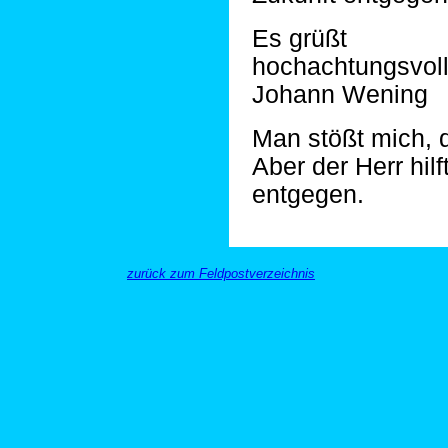
Es grüßt
hochachtungsvol
Johann Wening
Man stößt mich, d
Aber der Herr hilf
entgegen.
zurück zum Feldpostverzeichnis