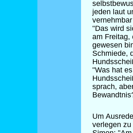
selbstbewus
jeden laut u
vernehmbar 
"Das wird si
am Freitag,
gewesen bin
Schmiede, 
Hundsscheiß
"Was hat es
Hundsschei
sprach, aber
Bewandtnis
Um Ausreden
verlegen zu
Simon: "Am