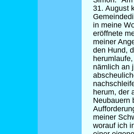
31. August 
Gemeindedi
in meine W
eröffnete m
meiner Angel
den Hund, d
herumlaufe, 
nämlich an 
abscheulich
nachschleif
herum, der 
Neubauern b
Aufforderun
meiner Schw
worauf ich 
einer eigene