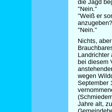
die Jagd be
"Nein."
"Weiß er so
anzugeben?
"Nein."
Nichts, aber
Brauchbares
Landrichter
bei diesem V
anstehende
wegen Wildd
September 
vernommene
(Schmiedem
Jahre alt, zu
Gemeindebev