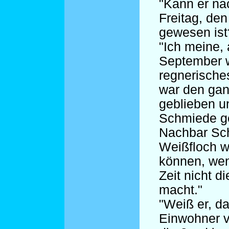
"Kann er na
Freitag, de
gewesen ist
"Ich meine, 
September w
regnerische
war den ga
geblieben u
Schmiede ge
Nachbar Sc
Weißfloch w
können, wen
Zeit nicht d
macht."
"Weiß er, d
Einwohner v