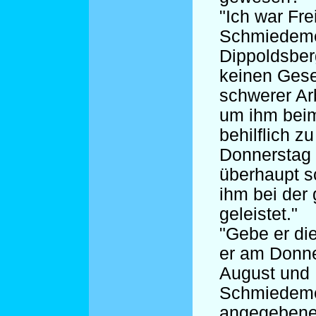
"Ich war Fre
Schmiedeme
Dippoldsber
keinen Gese
schwerer Arb
um ihm be
behilflich z
Donnerstag 
überhaupt s
ihm bei der 
geleistet."
"Gebe er die
er am Donne
August und 
Schmiedemei
angegebene 