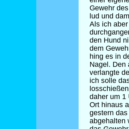
Gewehr des
lud und dam
Als ich aber
durchgangen
den Hund ni
dem Gewehr
hing es in d
Nagel. Den 
verlangte d
ich solle d
losschießen
daher um 1 
Ort hinaus a
gestern das
abgehalten 
das Gewehr 