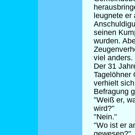
herausbring
leugnete er 
Anschuldigu
seinen Kum
wurden. Abe
Zeugenverhö
viel anders.
Der 31 Jahre
Tagelöhner
verhielt sich
Befragung 
"Weiß er, 
wird?"
"Nein."
"Wo ist er a
gewesen?"