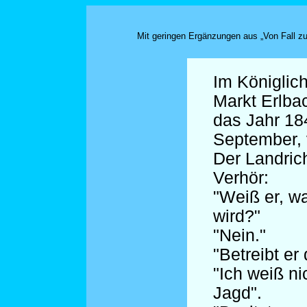
Mit geringen Ergänzungen aus „Von Fall z
Im Königlic
Markt Erlba
das Jahr 184
September, 
Der Landric
Verhör:
"Weiß er, 
wird?"
"Nein."
"Betreibt er
"Ich weiß ni
Jagd".