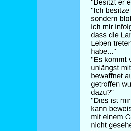
"Besitzt er 
"Ich besitz
sondern blo
ich mir info
dass die La
Leben treten
habe..."
"Es kommt v
unlängst mi
bewaffnet a
getroffen w
dazu?"
"Dies ist mi
kann bewei
mit einem G
nicht geseh