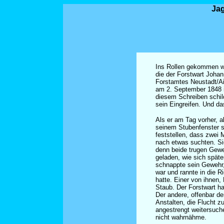
Jag
Ins Rollen gekommen wa
die der Forstwart Johan
Forstamtes Neustadt/A
am 2. September 1848 in
diesem Schreiben schil
sein Eingreifen. Und da
Als er am Tag vorher, 
seinem Stubenfenster s
feststellen, dass zwei
nach etwas suchten. Si
denn beide trugen Gew
geladen, wie sich später
schnappte sein Gewehr,
war und rannte in die R
hatte. Einer von ihnen
Staub. Der Forstwart h
Der andere, offenbar de
Anstalten, die Flucht zu
angestrengt weitersuch
nicht wahrnähme.