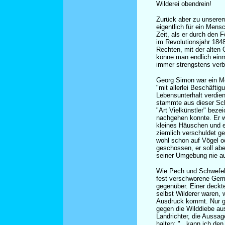
Wilderei obendrein!
Zurück aber zu unsere
eigentlich für ein Mens
Zeit, als er durch den 
im Revolutionsjahr 1848
Rechten, mit der alte
könne man endlich einm
immer strengstens verb
Georg Simon war ein M
"mit allerlei Beschäftig
Lebensunterhalt verdien
stammte aus dieser Sch
"Art Vielkünstler" bezei
nachgehen konnte. Er wo
kleines Häuschen und e
ziemlich verschuldet ge
wohl schon auf Vögel 
geschossen, er soll ab
seiner Umgebung nie au
Wie Pech und Schwefel 
fest verschworene Geme
gegenüber. Einer deckte
selbst Wilderer waren
Ausdruck kommt. Nur g
gegen die Wilddiebe a
Landrichter, die Aussag
halten: "...kann ich de