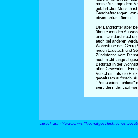
meine Aussage dem Mohr
gefährlicher Mensch ist
Geschäftsgängen, von 
etwas antun könnte."
Der Landrichter aber be
überzeugenden Aussage
eine Hausdurchsuchun
auch bei anderen Verdä
Wohnstube des Georg Si
neuen Ladstock und St
Zündpfanne vom Dienst
noch nicht lange abges
Bettstatt in der Wohns
alten Gewehrlauf. Ein 
Vorschein, als die Poli
gewaltsam aufbrach. A
"Percussionsschloss" m
sein, denn der Lauf wa
zurück zum Verzeichnis "Heimatgeschichtliches Lese