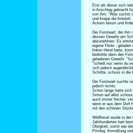
Erst als dieser sich ne
in Anschlag gebracht ha
von ihm: "Was suchst d
und knapp die Antwort. 
Äckern herum und finde
Der Forstwart, der ihm 
dessen Gewehr am Scha
abzunehmen. Es entstan
eigene Flinte - geladen
linken Hand hatte, konn
bedrohte dann den Fors
geladenen Gewehr. "Schi
"schieß nur, wenn du e
sich jedoch augenblickl
Schritte, schoss in die 
Der Forstwart suchte n
jedoch nichts.
Schon lange hatte sic
Simon auf alles schoss,
auch immer frecher, ve
wenn er aus dem Dorf h
mit den schönen Stücken
Wildfrevel wurde in der
Jahrhunderten hart best
Obrigkeit, somit war di
Privileg. Anmaßung und