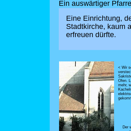
Ein auswärtiger Pfarr
Eine Einrichtung, d
Stadtkirche, kaum 
erfreuen dürfte.
< Wir s
verstec
Sakrist
Ofen. L
mehr, w
Kachel
elektri
gekomm
Der 