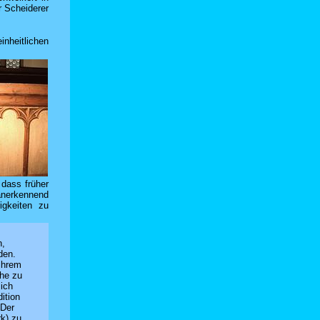
r Scheiderer
nheitlichen
 dass früher
 anerkennend
igkeiten zu
n,
den.
 ihrem
ihe zu
sich
ition
 Der
rk) zu