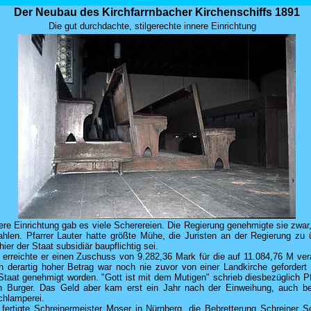
Der Neubau des Kirchfarrnbacher Kirchenschiffs 1891
Die gut durchdachte, stilgerechte innere Einrichtung
ere Einrichtung gab es viele Scherereien. Die Regierung genehmigte sie zwar,
ahlen. Pfarrer Lauter hatte größte Mühe, die Juristen an der Regierung zu
ier der Staat subsidiär baupflichtig sei.
h erreichte er einen Zuschuss von 9.282,36 Mark für die auf 11.084,76 M ve
n derartig hoher Betrag war noch nie zuvor von einer Landkirche geforder
taat genehmigt worden. "Gott ist mit dem Mutigen" schrieb diesbezüglich Pf
 Burger. Das Geld aber kam erst ein Jahr nach der Einweihung, auch be
hlamperei.
fertigte Schreinermeister Moser in Nürnberg, die Bebretterung Schreiner S