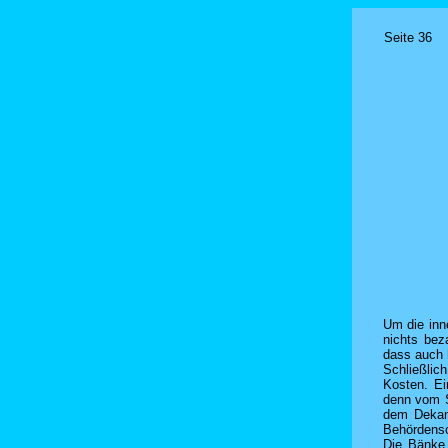
Seite 36
Um die inn
nichts bez
dass auch h
Schließlic
Kosten. Ei
denn vom S
dem Dekan
Behördensc
Die Bänke 