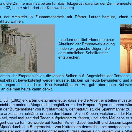
und die Zimmermannsarbeiten für das Holzgerüst darunter der Zimmermeiste
r 32, heute steht dort der Kirchweihbaum).
r der Architekt in Zusammenarbeit mit Pfarrer Lauter bemüht, einen ei
til zu wahren.
In jedem der fünf Elemente einer
Abteilung der Emporeverkleidung
finden wir gotische Bögen, die
dem nördlichen Schallfenster
entsprechen.
chten der Emporen fallen die langen Balken auf. Angesichts der Tatsache,
Muskelkraft bewerkstelligt werden musste, blicken wir heute bewundernd und
eistungen der hier beim Bau Beschäftigten. Es gab aber auch Schwier
, an die man heute kaum denkt.
. Juli (1891) erklärten die Zimmerleute, dass sie die Arbeit einstellen müsste
nicht am anderen Morgen die Langhölzer zu den Emporeträgern gefahren wür
n der Bürgermeister von Kirchfarrnbach, der betraut ist, die Spannmänner zu
te anzuhalten, erklärte, er habe den Bauern V von Kreben, welcher an der Re
n sei, zwei mal seit drei Tagen aufgefordert zu fahren, und jedes Mal habe er 
gert das zu tun. So wurde auf Kosten Vs ein Bauer bestellt und dessen Exped
 M(ark) durch den Bürgermeister von Katterbach demselben bekanntgegeben.
rmeister von Katterbach berichtet jedoch, dass dieser sich weigert, die 7 M(a