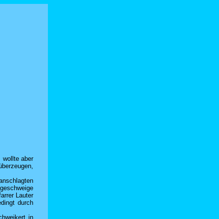
 wollte aber
 überzeugen,
ranschlagten
t geschweige
arrer Lauter
dingt durch
chweikert in