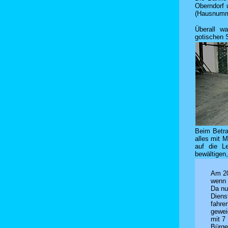
Oberndorf 
(Hausnumme
Überall wa
gotischen S
Beim Betra
alles mit 
auf die L
bewältigen
Am 20
wenn 
Da nu
Diens
fahre
gewei
mit 7
Bürge