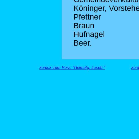
Köninger, Vorstehe
Pfettner
Braun
Hufnagel
Beer.
zurück zum Verz. "Heimatg. Leseb."
zurü