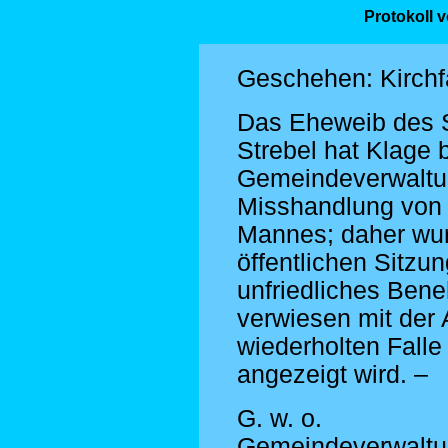
Protokoll 
Geschehen: Kirchf
Das Eheweib des S
Strebel hat Klage 
Gemeindeverwaltun
Misshandlung von 
Mannes; daher wur
öffentlichen Sitzu
unfriedliches Be
verwiesen mit der
wiederholten Falle
angezeigt wird. –
G. w. o.
Gemeindeverwalt