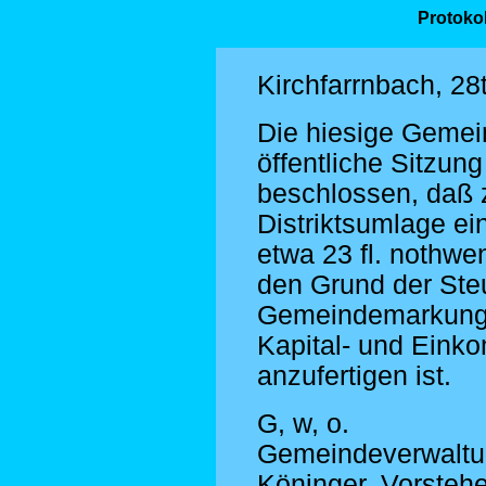
Protokol
Kirchfarrnbach, 28
Die hiesige Gemei
öffentliche Sitzun
beschlossen, daß 
Distriktsumlage e
etwa 23 fl. nothwe
den Grund der Ste
Gemeindemarkung,
Kapital- und Eink
anzufertigen ist.
G, w, o.
Gemeindeverwaltu
Köninger, Vorsteh