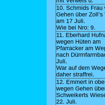
mit Verweis u:
10. Schmids Frau
Gehen über Zoll’s
am 17 Juli.
Wie bei Nro: 9.
11. Eberhard Hufn
wegen Hüten am
Pfarracker am We
nach Dürrnfarrnba
Juli.
War auf dem Weg
daher straffrei.
12. Emmert in obe
wegen Gehen übe
Schweikerts Wies
22. Juli.