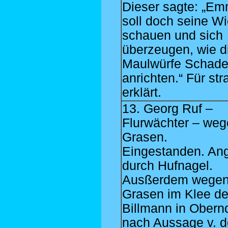
Dieser sagte: „Em
soll doch seine W
schauen und sich
überzeugen, wie d
Maulwürfe Schad
anrichten.“ Für stra
erklärt.
13. Georg Ruf –
Flurwächter – we
Grasen.
Eingestanden. Ang
durch Hufnagel.
Ausßerdem wege
Grasen im Klee de
Billmann in Obern
nach Aussage v. 