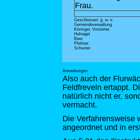
Frau.
Geschlossen: g. w. o.
Gemeindeverwaltung.
Köninger, Vorsteher.
Hufnagel
Beer.
Pfettner.
Schuster.
Anmerkungen
Also auch der Flurwäc
Feldfreveln ertappt.
natürlich nicht er, s
vermacht.
Die Verfahrensweise w
angeordnet und in erst