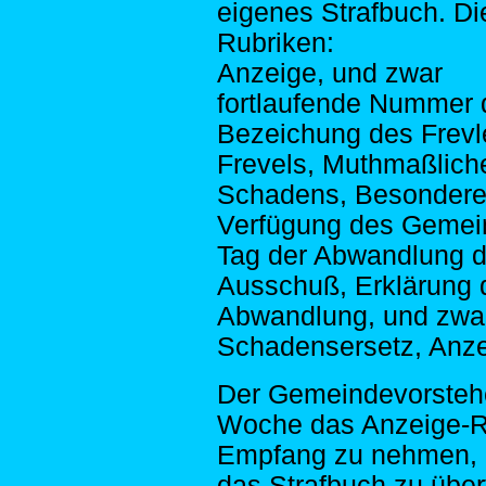
eigenes Strafbuch. Di
Rubriken:
Anzeige, und zwar
fortlaufende Nummer 
Bezeichung des Frevl
Frevels, Muthmaßliche
Schadens, Besonder
Verfügung des Gemei
Tag der Abwandlung 
Ausschuß, Erklärung d
Abwandlung, und zwar 
Schadensersetz, Anze
Der Gemeindevorstehe
Woche das Anzeige-Re
Empfang zu nehmen, u
das Strafbuch zu über