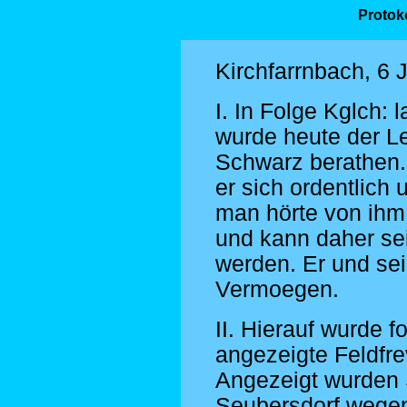
Protoko
Kirchfarrnbach, 6 J
I. In Folge Kglch: 
wurde heute der L
Schwarz berathen. 
er sich ordentlich
man hörte von ihm
und kann daher se
werden. Er und sei
Vermoegen.
II. Hierauf wurde f
angezeigte Feldfr
Angezeigt wurden
Seubersdorf wege