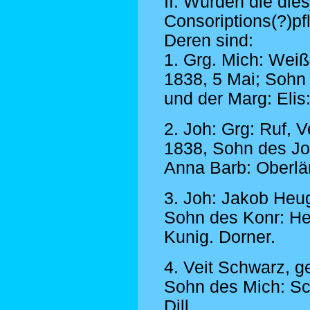
II. Wurden die die
Consoriptions(?)p
Deren sind:
1. Grg. Mich: Weiß
1838, 5 Mai; Sohn
und der Marg: Elis:
2. Joh: Grg: Ruf, V
1838, Sohn des Jo
Anna Barb: Oberlä
3. Joh: Jakob Heug
Sohn des Konr: He
Kunig. Dorner.
4. Veit Schwarz, g
Sohn des Mich: Sc
Dill.