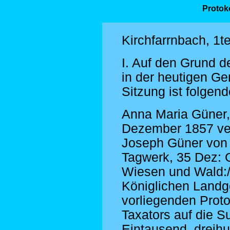
Protoko
Kirchfarrnbach, 1te
I. Auf den Grund d
in der heutigen G
Sitzung ist folgen
Anna Maria Güner,
Dezember 1857 ver
Joseph Güner von h
Tagwerk, 35 Dez: G
Wiesen und Wald:
Königlichen Landg
vorliegenden Proto
Taxators auf die S
Eintausend, dreih