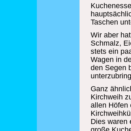
Kuchenessen
hauptsächlic
Taschen unt
Wir aber hat
Schmalz, Ei
stets ein pa
Wagen in dei
den Segen b
unterzubrin
Ganz ähnlich
Kirchweih z
allen Höfen
Kirchweihkü
Dies waren 
große Kuche