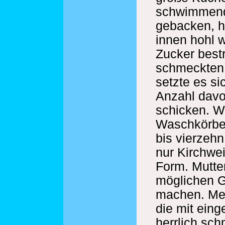
schwimmen
gebacken, h
innen hohl 
Zucker bestr
schmeckten.
setzte es si
Anzahl davo
schicken. W
Waschkörbe 
bis vierzehn
nur Kirchwei
Form. Mutter
möglichen G
machen. Mei
die mit ein
herrlich sc