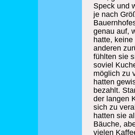
Speck und w
je nach Grö
Bauernhofes
genau auf, 
hatte, keine 
anderen zur
fühlten sie 
soviel Kuch
möglich zu v
hatten gewi
bezahlt. St
der langen K
sich zu ver
hatten sie a
Bäuche, abe
vielen Kaffe