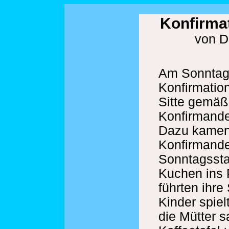
Konfirmat
von D
Am Sonntag 
Konfirmation
Sitte gemäß
Konfirmande
Dazu kamen 
Konfirmande
Sonntagssta
Kuchen ins 
führten ihre
Kinder spie
die Mütter 