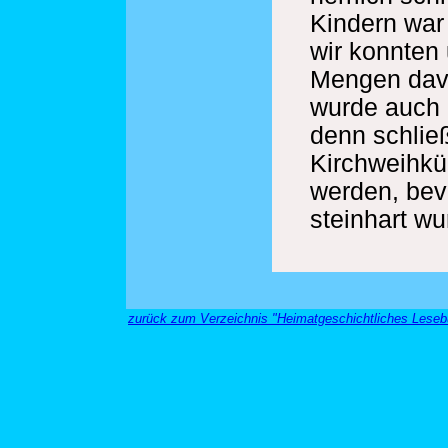
Kindern war 
wir konnten
Mengen davo
wurde auch 
denn schlie
Kirchweihkü
werden, bevo
steinhart wu
zurück zum Verzeichnis "Heimatgeschichtliches Leseb