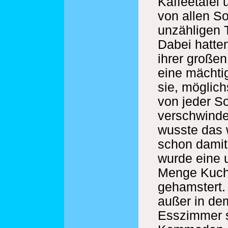
Kaffeetafel 
von allen S
unzähligen 
Dabei hatten
ihrer große
eine mächtig
sie, möglich
von jeder So
verschwinde
wusste das 
schon damit
wurde eine 
Menge Kuch
gehamstert.
außer in de
Esszimmer s